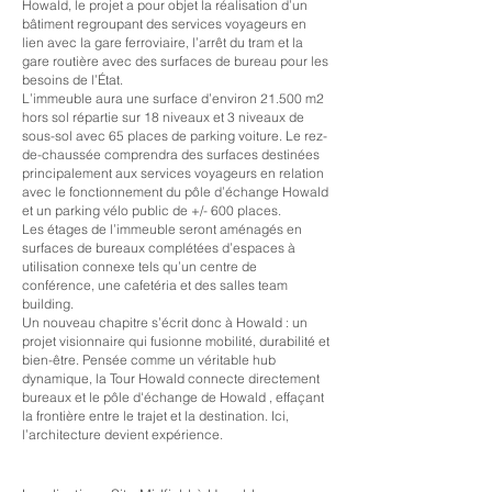
Howald, le projet a pour objet la réalisation d’un
bâtiment regroupant des services voyageurs en
lien avec la gare ferroviaire, l’arrêt du tram et la
gare routière avec des surfaces de bureau pour les
besoins de l’État. ​
L’immeuble aura une surface d’environ 21.500 m2
hors sol répartie sur 18 niveaux et 3 niveaux de
sous-sol avec 65 places de parking voiture. Le rez-
de-chaussée comprendra des surfaces destinées
principalement aux services voyageurs en relation
avec le fonctionnement du pôle d’échange Howald
et un parking vélo public de +/- 600 places. ​
Les étages de l’immeuble seront aménagés en
surfaces de bureaux complétées d’espaces à
utilisation connexe tels qu’un centre de
conférence, une cafetéria et des salles team
building.​
Un nouveau chapitre s’écrit donc à Howald : un
projet visionnaire qui fusionne mobilité, durabilité et
bien-être.​ Pensée comme un véritable hub
dynamique, la Tour Howald connecte directement
bureaux et le pôle d'échange de Howald , effaçant
la frontière entre le trajet et la destination. Ici,
l’architecture devient expérience.