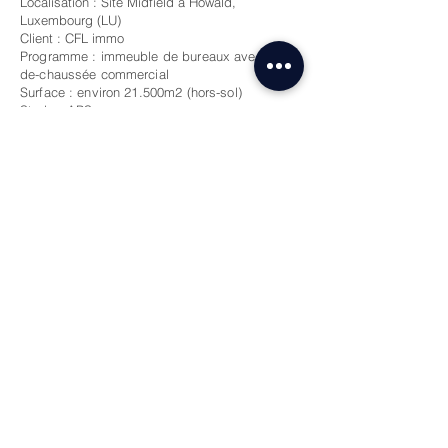
Localisation : Site Midfield à Howald,
Luxembourg (LU)
Client : CFL immo
Progra
mme : i
mmeuble de bureaux avec rez-
de-chaussée commercial
Surface : environ 21.500m2 (hors-sol)
Stade : APS
Certification : BREEAM Excellent
Groupement de Maîtrise d'Oeuvre Globale :
Architecture : HYP et UNStudio
Stabilité : ICB
Techniques spéciales : CSD Ingénieurs
Paysagiste : UNStudio
Pilote : Beissel & Ruppert
Durabilité et acoustique : Energie &
Environnement
Visuels : Playtime Barcelone
Architecture - Urbanisme - Design
© 2026 by HYP ARCHITECTS.
T :
+352 26 36 20 03
-
info@hyp.lu